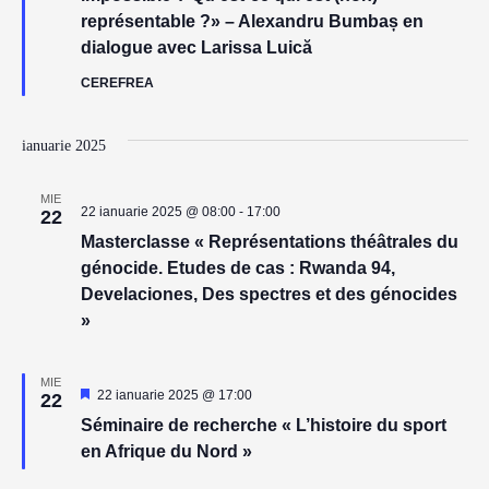
représentable ?» – Alexandru Bumbaș en
dialogue avec Larissa Luică
CEREFREA
ianuarie 2025
MIE
22 ianuarie 2025 @ 08:00
-
17:00
22
Masterclasse « Représentations théâtrales du
génocide. Etudes de cas : Rwanda 94,
Develaciones, Des spectres et des génocides
»
MIE
Reprezentativ
22 ianuarie 2025 @ 17:00
22
Séminaire de recherche « L’histoire du sport
en Afrique du Nord »