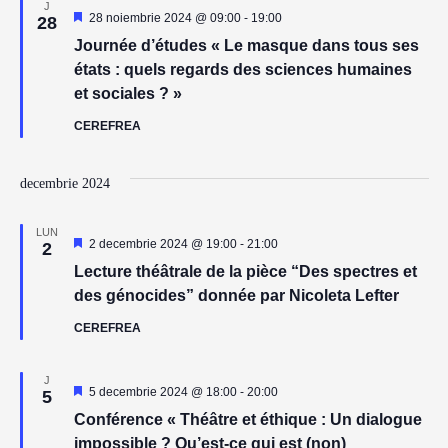
J
Reprezentativ
28 noiembrie 2024 @ 09:00
-
19:00
28
Journée d’études « Le masque dans tous ses
états : quels regards des sciences humaines
et sociales ? »
CEREFREA
decembrie 2024
LUN
Reprezentativ
2 decembrie 2024 @ 19:00
-
21:00
2
Lecture théâtrale de la pièce “Des spectres et
des génocides” donnée par Nicoleta Lefter
CEREFREA
J
Reprezentativ
5 decembrie 2024 @ 18:00
-
20:00
5
Conférence « Théâtre et éthique : Un dialogue
impossible ? Qu’est-ce qui est (non)