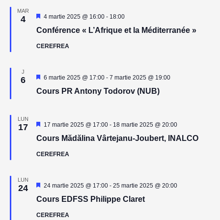
MAR
Reprezentativ
4 martie 2025 @ 16:00
-
18:00
4
Conférence « L’Afrique et la Méditerranée »
CEREFREA
J
Reprezentativ
6 martie 2025 @ 17:00
-
7 martie 2025 @ 19:00
6
Cours PR Antony Todorov (NUB)
LUN
Reprezentativ
17 martie 2025 @ 17:00
-
18 martie 2025 @ 20:00
17
Cours Mădălina Vârtejanu-Joubert, INALCO
CEREFREA
LUN
Reprezentativ
24 martie 2025 @ 17:00
-
25 martie 2025 @ 20:00
24
Cours EDFSS Philippe Claret
CEREFREA