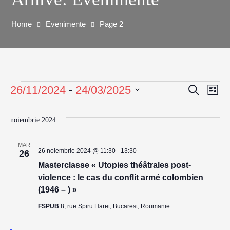
Home
Evenimente
Page 2
26/11/2024
 - 
24/03/2025
Caută
Na
Navig
Listă
Selectează
în
în
data.
noiembrie 2024
viz
vizuali
MAR
26 noiembrie 2024 @ 11:30
-
13:30
26
Ev
și
Masterclasse « Utopies théâtrales post-
violence : le cas du conflit armé colombien
căutar
(1946 – ) »
FSPUB
8, rue Spiru Haret, Bucarest, Roumanie
Eveni