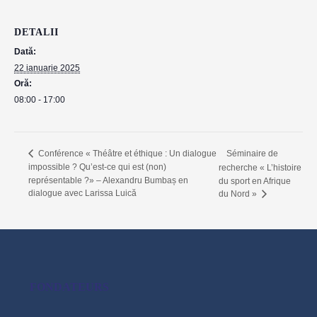
DETALII
Dată:
22 ianuarie 2025
Oră:
08:00 - 17:00
Séminaire de
Conférence « Théâtre et éthique : Un dialogue
impossible ? Qu’est-ce qui est (non)
recherche « L’histoire
représentable ?» – Alexandru Bumbaș en
du sport en Afrique
dialogue avec Larissa Luică
du Nord »
FONDATEURS