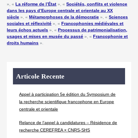
», «
La réforme de l’État
», «
Sociétés, conflits et violence
dans les pays d’Europe centrale et orientale au XX
siècle
», «
Métamorphoses de la démocratie
», «
Sciences
sociales et réflexivité
», «
Francophonies médiévales et
leurs échos actuels
», «
Processus de patrimonialisation,
usages et mises en musée du passé
», «
Francophonie et
droits humains
».
Articole Recente
Appel à participation 5e édition du Symposium de
la recherche scientifique francophone en Europe
centrale et orientale
Relance de l’appel à candidatures – Résidence de
recherche CEREFREA × CNRS-SHS