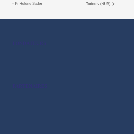
– Pr Hélène Sader
Todorov (NUB)
FONDATEURS
PARTENAIRES