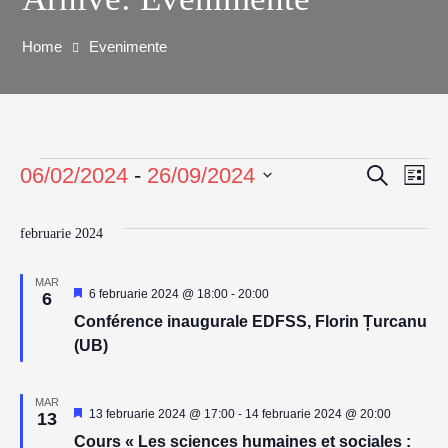
Home
Evenimente
06/02/2024
 - 
26/09/2024
Caută
Na
Navig
Listă
Selectează
în
în
data.
februarie 2024
viz
vizuali
MAR
Reprezentativ
6 februarie 2024 @ 18:00
-
20:00
6
Ev
și
Conférence inaugurale EDFSS, Florin Țurcanu
(UB)
căutar
MAR
Reprezentativ
Eveni
13 februarie 2024 @ 17:00
-
14 februarie 2024 @ 20:00
13
Cours « Les sciences humaines et sociales :