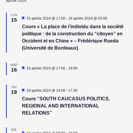
aprilie 2024
LUN
Reprezentativ
15 aprilie 2024 @ 17:00
-
16 aprilie 2024 @ 20:00
15
Cours « La place de l’individu dans la société
politique : de la construction du “citoyen” en
Occident et en Chine » – Frédérique Rueda
(Université de Bordeaux)
MAR
Reprezentativ
16 aprilie 2024 @ 17:00
-
19:00
16
VIN
Reprezentativ
19 aprilie 2024 @ 14:00
-
17:30
19
Cours “SOUTH CAUCASUS POLITICS,
REGIONAL AND INTERNATIONAL
RELATIONS”
MIE
Reprezentativ