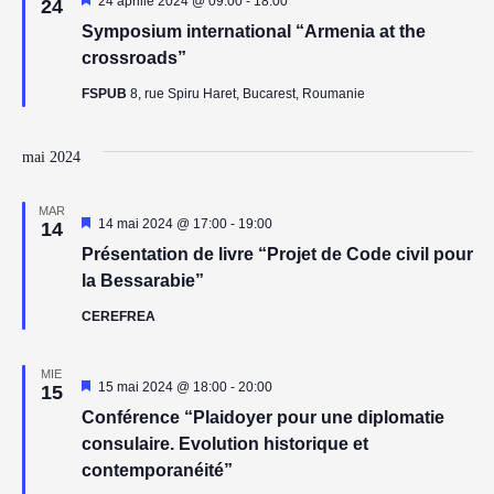
24 aprilie 2024 @ 09:00
-
18:00
24
Symposium international “Armenia at the
crossroads”
FSPUB
8, rue Spiru Haret, Bucarest, Roumanie
mai 2024
MAR
Reprezentativ
14 mai 2024 @ 17:00
-
19:00
14
Présentation de livre “Projet de Code civil pour
la Bessarabie”
CEREFREA
MIE
Reprezentativ
15 mai 2024 @ 18:00
-
20:00
15
Conférence “Plaidoyer pour une diplomatie
consulaire. Evolution historique et
contemporanéité”