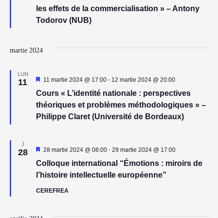
les effets de la commercialisation » – Antony
Todorov (NUB)
martie 2024
LUN
Reprezentativ
11 martie 2024 @ 17:00
-
12 martie 2024 @ 20:00
11
Cours « L’identité nationale : perspectives
théoriques et problèmes méthodologiques » –
Philippe Claret (Université de Bordeaux)
J
Reprezentativ
28 martie 2024 @ 08:00
-
29 martie 2024 @ 17:00
28
Colloque international “Émotions : miroirs de
l’histoire intellectuelle européenne”
CEREFREA