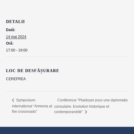
DETALII
Dată:
14 mai 2024
Oră:
17:00 - 19:00
LOC DE DESFĂȘURARE
CEREFREA
Conférence “Plaidoyer pour une diplomatie
Symposium
international “Armenia at
consulaire. Evolution historique et
the crossroads”
contemporanéité”