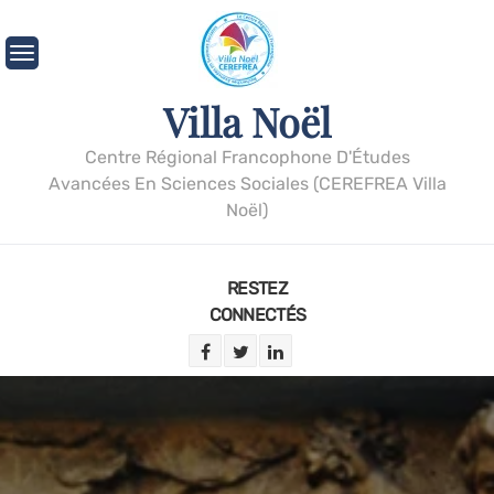
Villa Noël
Centre Régional Francophone D'Études
Avancées En Sciences Sociales (CEREFREA Villa
Noël)
RESTEZ
CONNECTÉS