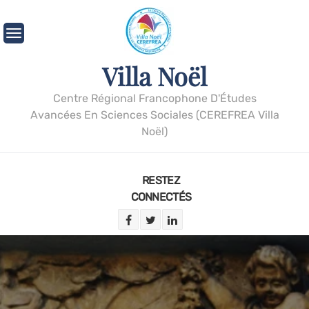
Villa Noël
Centre Régional Francophone D'Études
Avancées En Sciences Sociales (CEREFREA Villa
Noël)
RESTEZ
CONNECTÉS