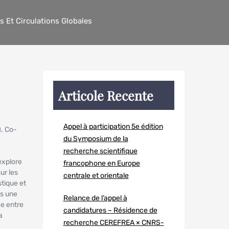
s Et Circulations Globales
Articole Recente
Appel à participation 5e édition
. Co-
du Symposium de la
recherche scientifique
explore
francophone en Europe
ur les
centrale et orientale
stique et
ns une
Relance de l’appel à
ée entre
candidatures – Résidence de
a
recherche CEREFREA × CNRS-