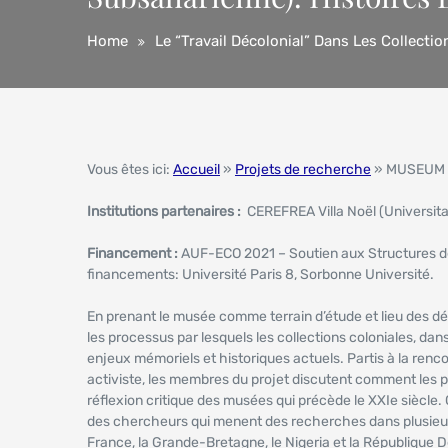
Home
Le “travail Décolonial” Dans Les Collecti
Vous êtes ici:
Accueil
»
Projets de recherche
» MUSEUM
Institutions partenaires :
CEREFREA Villa Noël (Universitat
Financement :
AUF-ECO 2021 – Soutien aux Structures de
financements: Université Paris 8, Sorbonne Université.
En prenant le musée comme terrain d’étude et lieu des d
les processus par lesquels les collections coloniales, dans
enjeux mémoriels et historiques actuels. Partis à la renc
activiste, les membres du projet discutent comment les p
réflexion critique des musées qui précède le XXIe siècle. C
des chercheurs qui menent des recherches dans plusieurs 
France, la Grande-Bretagne, le Nigeria et la République