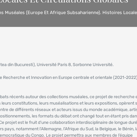
ons Muséales (Europe Et Afrique Subsaharienne). Histoires Locale
ea din Bucuresti), Université Paris 8, Sorbonne Université.
 Recherche et Innovation en Europe centrale et orientale (2021-2022)
ébats récents autour des collections muséales, ce projet de recherche 
 leurs constitutions, leurs muséalisations et leurs expositions, opèrent s
ontre de différents réseaux et acteurs issus du monde académique, arti
ositionnements, les formats du débat ont changé tout en étant pris da
e projet est le fruit d’une collaboration interdisciplinaire de longue dur
pays, notamment l’Allemagne, l’Afrique du Sud, la Belgique, le Bénin, l
 Democratique du Congo. Le projet permettra aux membres de l’équipe