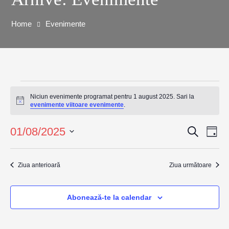
Home
Evenimente
Niciun evenimente programat pentru 1 august 2025. Sari la
Notificare
evenimente viitoare evenimente
.
01/08/2025
Caută
Na
Navig
Zi
Selectează
în
în
data.
Ziua anterioară
Ziua următoare
viz
vizuali
Ev
Abonează-te la calendar
și