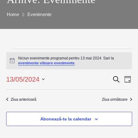
Home
Evenimente
Niciun evenimente programat pentru 13 mai 2024. Sari la
Notificare
evenimente viitoare evenimente
.
13/05/2024
Caută
Na
Navig
Zi
Selectează
în
în
data.
Ziua anterioară
Ziua următoare
viz
vizuali
Ev
Abonează-te la calendar
și