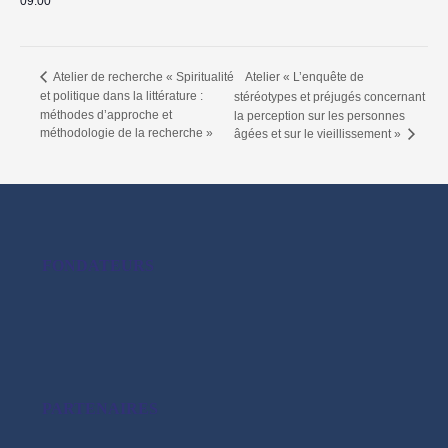
09:00
Atelier « L’enquête de
Atelier de recherche « Spiritualité
et politique dans la littérature :
stéréotypes et préjugés concernant
méthodes d’approche et
la perception sur les personnes
méthodologie de la recherche »
âgées et sur le vieillissement »
FONDATEURS
PARTENAIRES