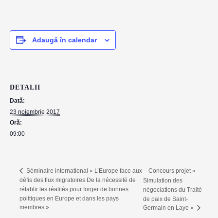
Adaugă în calendar
DETALII
Dată:
23 noiembrie 2017
Oră:
09:00
Concours projet «
Séminaire international « L’Europe face aux
défis des flux migratoires De la nécessité de
Simulation des
rétablir les réalités pour forger de bonnes
négociations du Traité
politiques en Europe et dans les pays
de paix de Saint-
membres »
Germain en Laye »