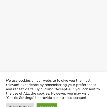
We use cookies on our website to give you the most
relevant experience by remembering your preferences
and repeat visits. By clicking “Accept All”, you consent to
the use of ALL the cookies. However, you may visit
"Cookie Settings" to provide a controlled consent.
Copyright © 2026
Villa Noël
. All Rights Reserved
|
Graduate by
Theme