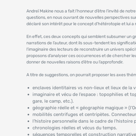
Andreï Makine nous a fait l’honneur d’être l’invité de no
questions, en nous ouvrant de nouvelles perspectives sur s
déclaré son intérêt pour le concept d’hétérotopie et lui 
En effet, ces deux concepts qui semblent subsumer un gr
narrations de l’auteur, dont ils sous-tendent les significa
l’imaginaire des lecteurs de reconstruire un univers spéc
proposons d’analyser ces occurrences et de chercher leurs 
donner de nouvelles raisons d’être ou l’approfondir.
A titre de suggestions, on pourrait proposer les axes thé
enclaves identitaires vs non-lieux et lieux de la v
imaginaire et vécu de l’espace : topophilies et topo
gare, le camp, etc.).
géographie réelle et « géographie magique » (l’Occi
mobilités centrifuges et centripètes. Connecteurs
l’histoire personnelle dans le cadre de l’histoire p
chronologies réelles et vécus du temps.
séquences temporelles et construction narrative