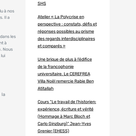
SHS
du à nos
Atelier « La Polycrise en
. Il a
perspective : constats, défis et
réponses possibles au prisme
 dans les
des regards interdisciplinaires
nt à
et comparés »
e. Nous
lui
Une brique de plus à l’édifice
de la francophonie
universitaire. Le CEREFREA
Villa Noël remercie Rabie Ben
Atitallah
 la
Cours “Le travail de l’historien:
expérience, écriture et vérité
(Hommage à Marc Bloch et
Carlo Ginzburg)” Jean-Yves
Grenier (EHESS)