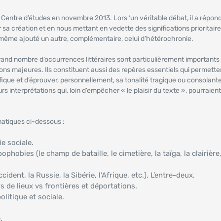
tre Centre d’études en novembre 2013. Lors
‘un véritable débat, il a répon
a création et en nous mettant en vedette des significations prioritaires
a même ajouté un autre, complémentaire, celui d’hétérochronie.
and nombre d’occurrences littéraires sont particulièrement importants
tions majeures. Ils constituent aussi des repères essentiels qui permette
ifique et d’éprouver, personnellement, sa tonalité tragique ou consolant
interprétations qui, loin d’empêcher « le plaisir du texte », pourraient 
matiques ci-dessous :
ie sociale.
phobies (le champ de bataille, le cimetière, la taïga, la clairière,
dent, la Russie, la Sibérie, l’Afrique, etc.). L’entre-deux.
 de lieux vs frontières et déportations.
olitique et sociale.
.