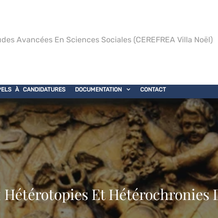
des Avancées En Sciences Sociales (CEREFREA Villa Noël)
PELS À CANDIDATURES
DOCUMENTATION
CONTACT
Hétérotopies Et Hétérochronies 