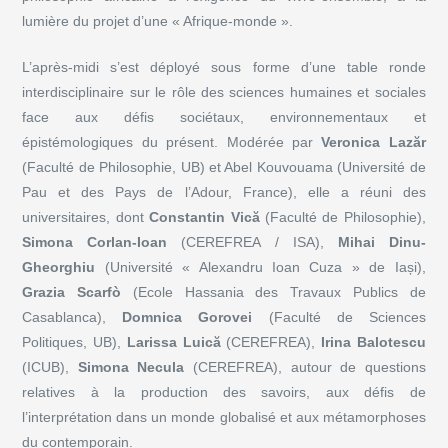
lumière du projet d’une « Afrique-monde ».
L’après-midi s’est déployé sous forme d’une table ronde
interdisciplinaire sur le rôle des sciences humaines et sociales
face aux défis sociétaux, environnementaux et
épistémologiques du présent. Modérée par
Veronica Lazăr
(Faculté de Philosophie, UB) et Abel Kouvouama (Université de
Pau et des Pays de l’Adour, France), elle a réuni des
universitaires, dont
Constantin Vică
(Faculté de Philosophie),
Simona Corlan-Ioan
(CEREFREA / ISA),
Mihai Dinu-
Gheorghiu
(Université « Alexandru Ioan Cuza » de Iași),
Grazia Scarfò
(Ecole Hassania des Travaux Publics de
Casablanca),
Domnica Gorovei
(Faculté de Sciences
Politiques, UB),
Larissa Luică
(CEREFREA),
Irina Balotescu
(ICUB),
Simona Necula
(CEREFREA), autour de questions
relatives à la production des savoirs, aux défis de
l’interprétation dans un monde globalisé et aux métamorphoses
du contemporain.