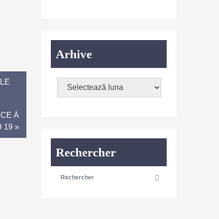
Arhive
ÔLE
ACE À
 19 »
Rechercher