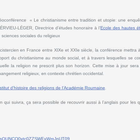
idéoconférence « Le christianisme entre tradition et utopie: une enquê
ÉRVIEU-LÉGER, Directrice d’études honoraire à l’
Ecole des hautes é
sciences sociales du religieux
istercien en France entre XIXe et XXIe siècle, la conférence mettra à
pport du christianisme au monde social, et à travers lesquelles se con
elle la religion ne prescrit plus son horizon. Cette mise à jour ser
hangement religieux, en contexte chrétien occidental.
stitut d’histoire des religions de l’Académie Roumaine
.
n qui suivra, ça sera possible de recouvrir aussi à l’anglais pour les 
GT1psQUNCQ0xtc0ZZSWFxWmJnUT09