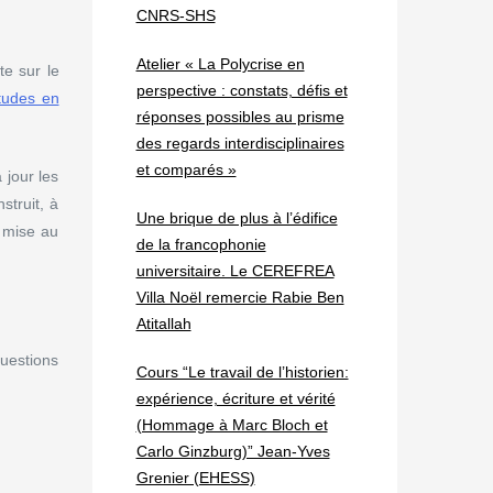
CNRS-SHS
Atelier « La Polycrise en
te sur le
perspective : constats, défis et
tudes en
réponses possibles au prisme
des regards interdisciplinaires
et comparés »
 jour les
struit, à
Une brique de plus à l’édifice
a mise au
de la francophonie
universitaire. Le CEREFREA
Villa Noël remercie Rabie Ben
Atitallah
questions
Cours “Le travail de l’historien:
expérience, écriture et vérité
(Hommage à Marc Bloch et
Carlo Ginzburg)” Jean-Yves
Grenier (EHESS)