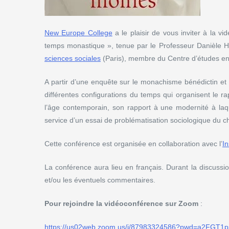
New Europe College
a le plaisir de vous inviter à la v
temps monastique », tenue par le Professeur Danièle H
sciences sociales
(Paris), membre du Centre d’études en 
A partir d’une enquête sur le monachisme bénédictin et c
différentes configurations du temps qui organisent le ra
l’âge contemporain, son rapport à une modernité à laqu
service d’un essai de problématisation sociologique du c
Cette conférence est organisée en collaboration avec l’
In
La conférence aura lieu en français. Durant la discussio
et/ou les éventuels commentaires.
Pour rejoindre la vidéoconférence sur Zoom
:
https://us02web.zoom.us/j/87983324586?pwd=a2F