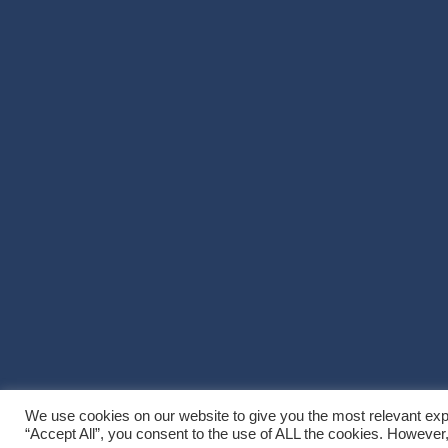
We use cookies on our website to give you the most relevant exp
Copyright © 2026
Villa Noël
. All Rights Reserved
|
Graduate by
Th
“Accept All”, you consent to the use of ALL the cookies. However,