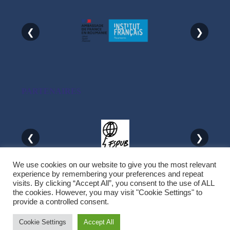
❮
❯
PARTENAIRES
❮
❯
We use cookies on our website to give you the most relevant
experience by remembering your preferences and repeat
visits. By clicking “Accept All”, you consent to the use of ALL
the cookies. However, you may visit "Cookie Settings" to
provide a controlled consent.
Copyright © 2026
Villa Noël
. All Rights Reserved
|
Graduate by
Theme
Cookie Settings
Accept All