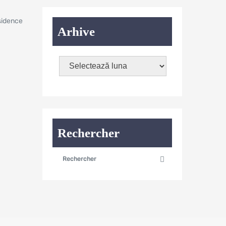
ésidence
Arhive
Rechercher