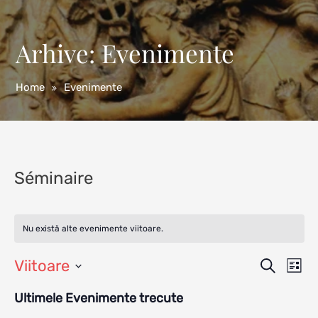
Arhive:
Evenimente
Home
Evenimente
Séminaire
Nu există alte evenimente viitoare.
Viitoare
Navig
Na
Caută
Listă
Selectează
în
Ultimele Evenimente trecute
în
data.