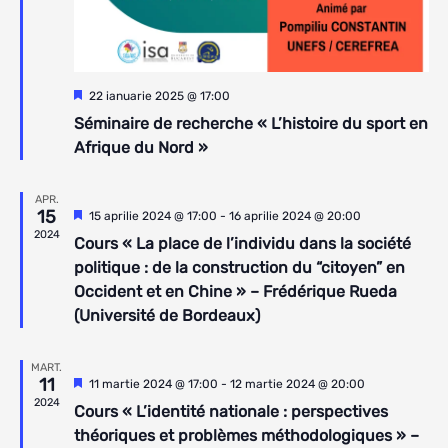
Reprezentativ
22 ianuarie 2025 @ 17:00
Séminaire de recherche « L’histoire du sport en
Afrique du Nord »
APR.
15
Reprezentativ
15 aprilie 2024 @ 17:00
-
16 aprilie 2024 @ 20:00
2024
Cours « La place de l’individu dans la société
politique : de la construction du “citoyen” en
Occident et en Chine » – Frédérique Rueda
(Université de Bordeaux)
MART.
11
Reprezentativ
11 martie 2024 @ 17:00
-
12 martie 2024 @ 20:00
2024
Cours « L’identité nationale : perspectives
théoriques et problèmes méthodologiques » –