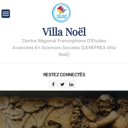
Villa Noël
Centre Régional Francophone D'Études
Avancées En Sciences Sociales (CEREFREA Villa
Noël)
RESTEZ CONNECTÉS