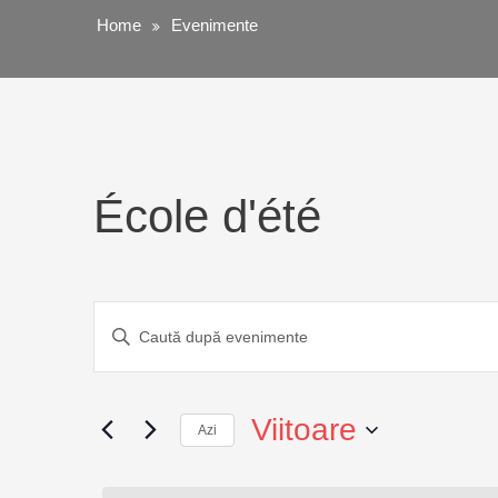
Home
Evenimente
École d'été
Navigare
Introdu
cuvântul
în
cheie.
Caută
Viitoare
vizualizări
Azi
Evenimente
după
Selectează
și
cuvântul
data.