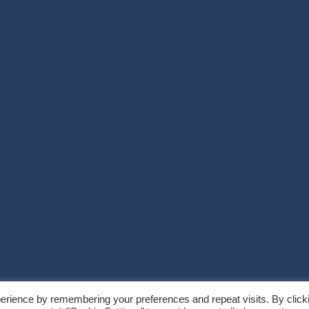
erience by remembering your preferences and repeat visits. By click