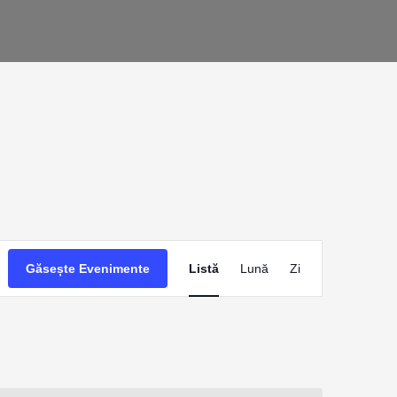
Navigare
Găsește Evenimente
Listă
Lună
Zi
în
vizualizări
Eveniment