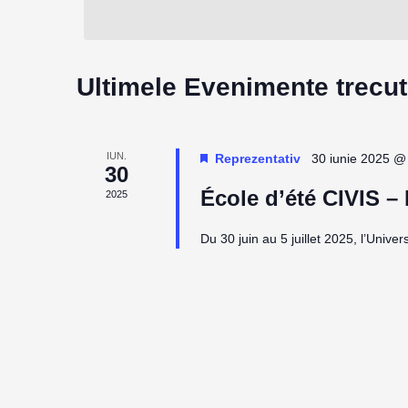
cheie.
căutare
Evenimente
Ultimele Evenimente trecu
IUN.
Reprezentativ
30 iunie 2025 @
30
École d’été CIVIS – B
2025
Du 30 juin au 5 juillet 2025, l’Univer