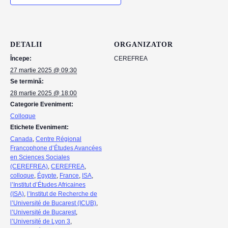
DETALII
ORGANIZATOR
Începe:
CEREFREA
27 martie 2025 @ 09:30
Se termină:
28 martie 2025 @ 18:00
Categorie Eveniment:
Colloque
Etichete Eveniment:
Canada
,
Centre Régional
Francophone d’Études Avancées
en Sciences Sociales
(CEREFREA)
,
CEREFREA
,
colloque
,
Égypte
,
France
,
ISA
,
l’Institut d’Études Africaines
(ISA)
,
l’Institut de Recherche de
l’Université de Bucarest (ICUB)
,
l’Université de Bucarest
,
l’Université de Lyon 3
,