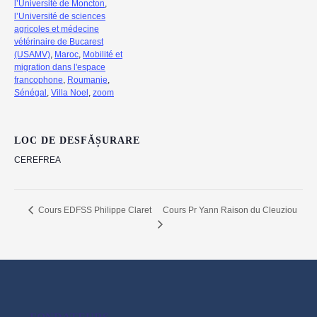
l’Université de Moncton
,
l’Université de sciences
agricoles et médecine
vétérinaire de Bucarest
(USAMV)
,
Maroc
,
Mobilité et
migration dans l'espace
francophone
,
Roumanie
,
Sénégal
,
Villa Noel
,
zoom
LOC DE DESFĂȘURARE
CEREFREA
Cours Pr Yann Raison du Cleuziou
Cours EDFSS Philippe Claret