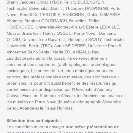
Branly Jacques Chirac (TBC); Felicity BODENSTEIN,
Technische Universität, Berlin ; Théodore DAKPOGAN, Porto-
Novo ; Benoît De L’ESTOILE, ENS/CNRS ; Gabin DJIMASSE,
Abomey; Stephan GOLDRAJCH, Bruxelles; Didier
HOUENOUDE, Université Abomey-Calavi; Estelle LECAILLE,
Mòsso, Bruxelles ; Thierry OSSOU, Porto-Novo ; Damiana
OTOIU, Université de Bucarest ; Bénédicte SAVOY, Technische
Universität, Berlin (TBC); Anna SEIDERER, Université Paris 8 –
Vincennes Saint-Denis ; Marie ZOLAMIAN, Liège.
Les doctorants auront la possibilité de rencontrer non
seulement des chercheurs (anthropologues, archéologues,
sociologues, historiens de l’art, etc.) mais également des
artistes, des professionnels des musées, des architectes ou
urbanistes. Ils pourront aussi bénéficier des ressources qui
seront mises à leur disposition par l’Université d’Abomey
Calavi, l’Ecole du Patrimoine Africain, les Archives nationales et
les musées de Porto-Novo (Musée d’ethnographie Alexandre
Senou Adandé et le Palais Honme).
Sélection des participants :
Les candidats devront envoyer
une brève présentation de