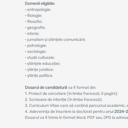
Domenii eligibile:
• antropologie;
• filologie;
• filosofie;
• geografie;
• istorie;
• jurnalism și științele comunicării;
• psihologie;
• sociologie;
• studii culturale;
• științele educației;
• științe juridice;
• științe politice.
Dosarul de candidatură
va fi format din:
1. Proiect de cercetare (în limba franceză, 5 pagini);
2. Scrisoare de intenție (în limba franceză);
3. Curriculum Vitae care să conțină parcursul academic, ev
4. Adeverința de înscriere la doctorat pentru anul
2024-
Dosarul va fi trimis în format Word, PDF sau JPG la adres