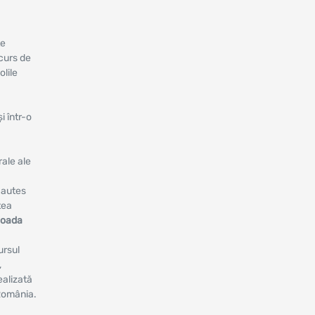
țe
curs de
olile
i într-o
rale ale
hautes
tea
rioada
ursul
,
ealizată
 România.