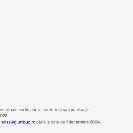
entuale participări la conferințe sau publicații;
2025
.
a
edss@g.unibuc.ro
până la data de
1 decembrie 2024.