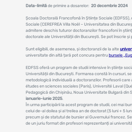
Data-limită
de primire a dosarelor:
20 decembrie 2024
Școala Doctorală Francofonă în Științe Sociale (EDFSS), 
Sociale (CEREFREA Villa Noël – Universitatea din Bucure
admitere deschis tuturor doctoranzilor francofoni în științ
doctorale ale Universității din București. Se pot înscrie și pa
Sunt eligibili, de asemenea, și doctoranzii de la alte
univer
universitate din altă țară pot concura pentru
bursele „Eu
EDFSS oferă un program de studii intensive în științe soci
Universității din București. Formarea constă în cursuri, s
metodologică individuală a doctoranzilor. Profesorii care
études en sciences sociales (Paris), Université Laval (Qu
Pedagogică din Chișinău, Noua Universitate Bulgară din S
ianuarie-iunie 2025
.
În urma participării la acest program de studii, cei mai bu
celui de-al doilea și al treilea an de doctorat (5 luni + 5 l
precum și de statutul de bursier al Guvernului francez. Sele
de un juriu format din profesori reprezentanți ai universit