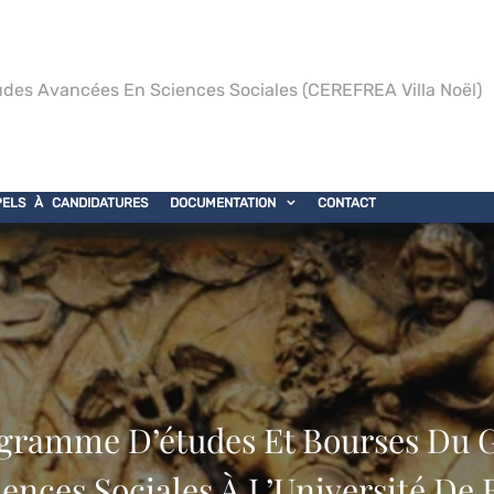
des Avancées En Sciences Sociales (CEREFREA Villa Noël)
PELS À CANDIDATURES
DOCUMENTATION
CONTACT
rogramme D’études Et Bourses Du
ences Sociales À L’Université De 