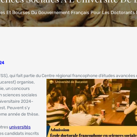
es Et Bourses Du Gouvernement Français Pour Les Doctorants En
24
), qui fait partie du Centre régional
francophone d’études avancées 
ucarest) organise,
ie, un concours
n sciences sociales
iversitaire 2024-
est. Peuvent s’y
sième année de thèse.
utres
universités
es candidats inscrits