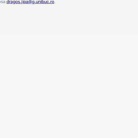
resa
dragos.jipa@g.unibuc.ro
.