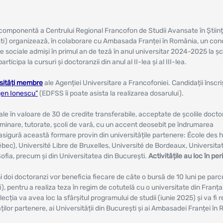
componentă a Centrului Regional Francofon de Studii Avansate în Știin
ști) organizează, în colaborare cu Ambasada Franței în România, un con
e sociale admiși în primul an de teză în anul universitar 2024-2025 la șc
rticipa la cursuri și doctoranzii din anul al II-lea și al III-lea.
sități membre
ale Agenției Universitare a Francofoniei. Candidații înscriș
gen Ionescu”
(EDFSS îi poate asista la realizarea dosarului).
ale în valoare de 30 de credite transferabile, acceptate de școlile docto
eminare, tutorate, școli de vară, cu un accent deosebit pe îndrumarea
 asigură această formare provin din universitățile partenere: École des 
ébec), Université Libre de Bruxelles, Université de Bordeaux, Universita
ofia, precum și din Universitatea din București.
Activitățile au loc în pe
ni doi doctoranzi vor beneficia fiecare de câte o bursă de 10 luni pe parc
uni), pentru a realiza teza în regim de cotutelă cu o universitate din Franța
cția va avea loc la sfârșitul programului de studii (iunie 2025) și va fi r
ăților partenere, ai Universității din București și ai Ambasadei Franței în