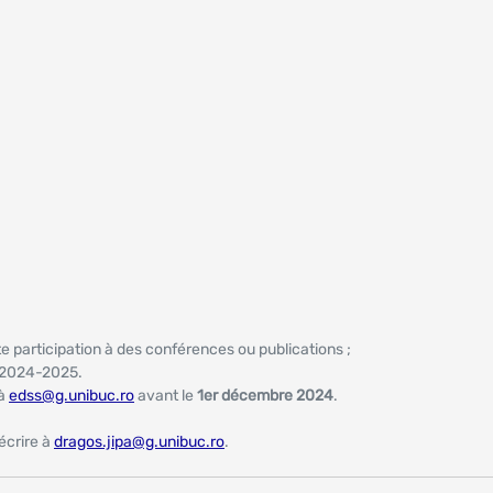
e participation à des conférences ou publications ;
e 2024-2025.
 à
edss@g.unibuc.ro
avant le
1er décembre 2024
.
écrire à
dragos.jipa@g.unibuc.ro
.