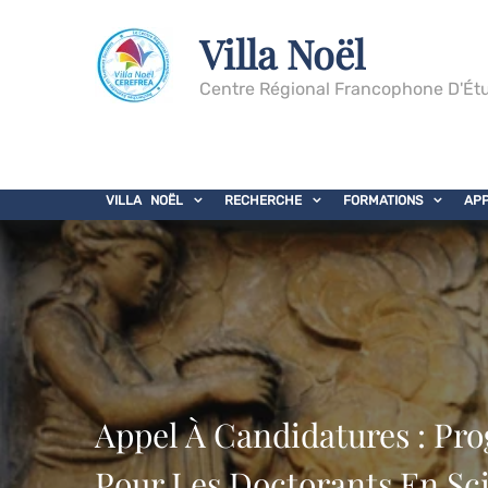
Villa Noël
Centre Régional Francophone D'Étu
VILLA NOËL
RECHERCHE
FORMATIONS
AP
Appel À Candidatures : P
Pour Les Doctorants En Sci