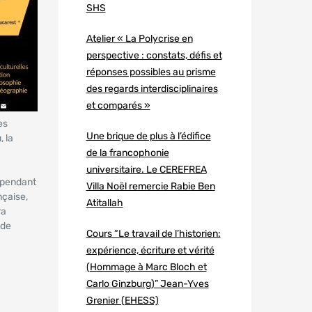
SHS
Atelier « La Polycrise en
perspective : constats, défis et
réponses possibles au prisme
des regards interdisciplinaires
et comparés »
es
Une brique de plus à l’édifice
, la
de la francophonie
universitaire. Le CEREFREA
s pendant
Villa Noël remercie Rabie Ben
nçaise,
Atitallah
ra
 de
Cours “Le travail de l’historien:
expérience, écriture et vérité
(Hommage à Marc Bloch et
Carlo Ginzburg)” Jean-Yves
Grenier (EHESS)