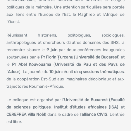
politiques de la mémoire. Une attention particulière sera portée
aux liens entre l’Europe de l’Est, le Maghreb et l’Afrique de
l’Ouest.
Réunissant historiens, politologues, sociologues,
anthropologues et chercheurs d’autres domaines des SHS, la
rencontre s’ouvre le
9 juin
par deux conférences inaugurales
soutenuées par le
Pr Florin Țurcanu
(
Université de Bucarest
) et
le
Pr Abel Kouvouama
(
Université de Pau et des Pays de
l’Adour
). La journée du
10 juin
réunit
cinq sessions thématiques
,
de la coopération Est-Sud aux imaginaires décoloniaux et aux
trajectoires Roumanie-Afrique.
Le colloque est organisé par l’
Université de Bucarest
(
Faculté
de sciences politiques
,
Institut d’études africaines (ISA)
et
CEREFREA Villa Noël
) dans le cadre de l’
alliance CIVIS
. L’entrée
est libre.