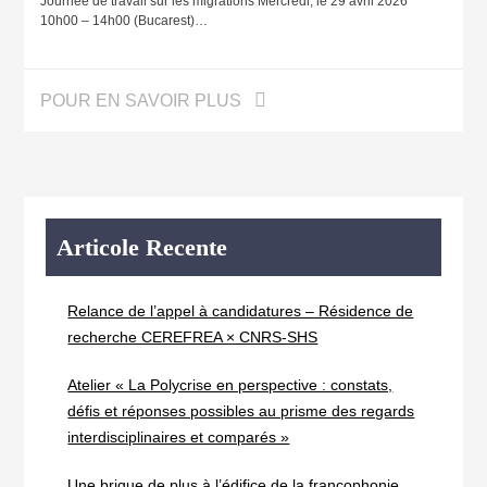
Journée de travail sur les migrations Mercredi, le 29 avril 2026
10h00 – 14h00 (Bucarest)…
POUR EN SAVOIR PLUS
Articole Recente
Relance de l’appel à candidatures – Résidence de
recherche CEREFREA × CNRS-SHS
Atelier « La Polycrise en perspective : constats,
défis et réponses possibles au prisme des regards
interdisciplinaires et comparés »
Une brique de plus à l’édifice de la francophonie