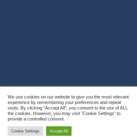
We use cookies on our website to give you the most relevant
experience by remembering your preferences and repeat
visits. By clicking “Accept All”, you consent to the use of ALL
the cookies. However, you may visit "Cookie Settings" to
provide a controlled consent.
Copyright © 2026
Villa Noël
. All Rights Reserved
|
Graduate by
Theme
Cookie Settings
Accept All
Palace