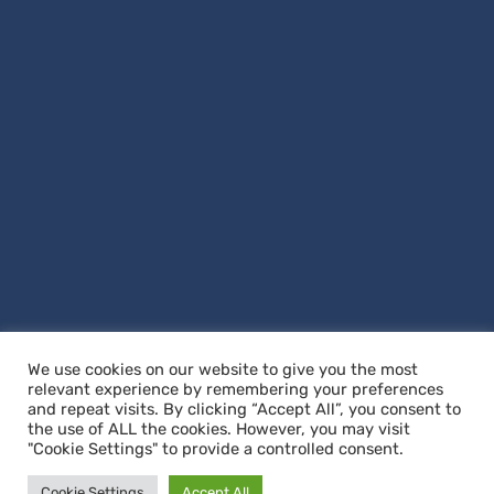
We use cookies on our website to give you the most
relevant experience by remembering your preferences
and repeat visits. By clicking “Accept All”, you consent to
the use of ALL the cookies. However, you may visit
"Cookie Settings" to provide a controlled consent.
Copyright © 2026
Villa Noël
. All Rights Reserved
|
Graduate by
Theme
Cookie Settings
Accept All