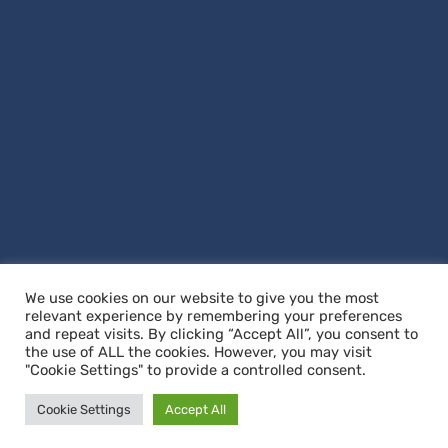
We use cookies on our website to give you the most
relevant experience by remembering your preferences
and repeat visits. By clicking “Accept All”, you consent to
the use of ALL the cookies. However, you may visit
"Cookie Settings" to provide a controlled consent.
Copyright © 2026
Villa Noël
. All Rights Reserved
|
Graduate by
Theme
Cookie Settings
Accept All
Palace