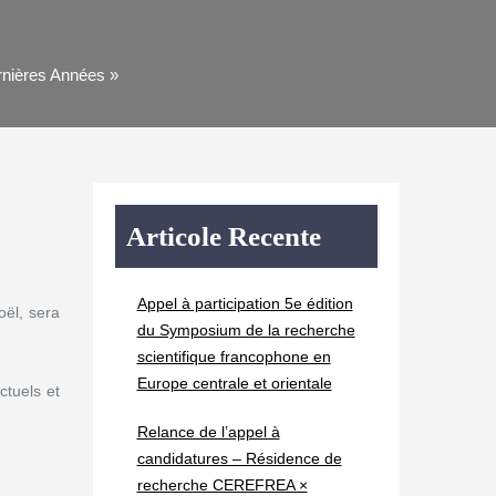
nières Années »
Articole Recente
Appel à participation 5e édition
No
ë
l,
sera
du Symposium de la recherche
scientifique francophone en
Europe centrale et orientale
ctuels et
Relance de l’appel à
candidatures – Résidence de
recherche CEREFREA ×