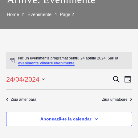
Home
Evenimente
Page 2
Niciun evenimente programat pentru 24 aprilie 2024. Sari la
Notificare
evenimente viitoare evenimente
.
24/04/2024
Caută
Na
Navig
Zi
Selectează
în
în
data.
Ziua anterioară
Ziua următoare
viz
vizuali
Ev
Abonează-te la calendar
și