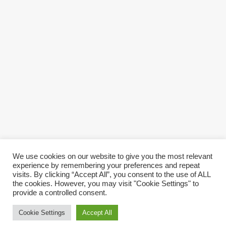
We use cookies on our website to give you the most relevant
experience by remembering your preferences and repeat
visits. By clicking “Accept All”, you consent to the use of ALL
the cookies. However, you may visit "Cookie Settings" to
provide a controlled consent.
Copyright © 2026
Villa Noël
. All Rights Reserved
|
Graduate by
Theme
Cookie Settings
Accept All
Palace