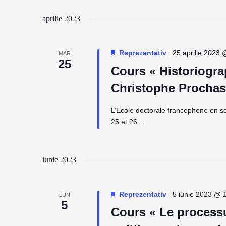
și
cuvântul
data.
cheie.
aprilie 2023
căutare
Evenimente
Reprezentativ
25 aprilie 2023 
MAR
25
Cours « Historiograp
Christophe Prochas
L’Ecole doctorale francophone en s
25 et 26...
iunie 2023
Reprezentativ
5 iunie 2023 @ 
LUN
5
Cours « Le processu