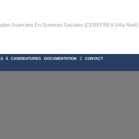
tudes Avancées En Sciences Sociales (CEREFREA Villa Noël)
LS À CANDIDATURES
DOCUMENTATION
CONTACT