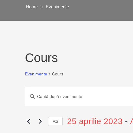
Home
Evenimente
Cours
Evenimente
Cours
Navigare
Introdu
cuvântul
în
cheie.
Caută
25 aprilie 2023
 - 
vizualizări
Azi
Evenimente
după
Selectează