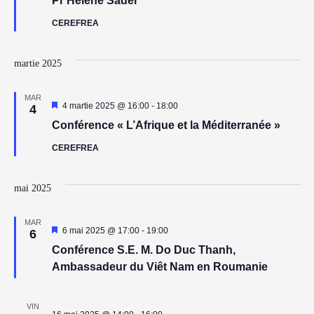
căutar
Pr Hélène Sader
CEREFREA
Eveni
martie 2025
MAR
Reprezentativ
4 martie 2025 @ 16:00
-
18:00
4
Conférence « L’Afrique et la Méditerranée »
CEREFREA
mai 2025
MAR
Reprezentativ
6 mai 2025 @ 17:00
-
19:00
6
Conférence S.E. M. Do Duc Thanh,
Ambassadeur du Viêt Nam en Roumanie
VIN