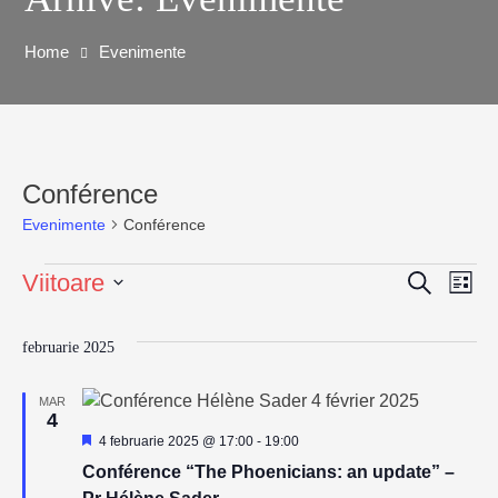
Home
Evenimente
Conférence
Evenimente
Conférence
Viitoare
Caută
Na
Navig
Listă
Selectează
în
în
data.
februarie 2025
viz
vizuali
MAR
4
Ev
Reprezentativ
și
4 februarie 2025 @ 17:00
-
19:00
Conférence “The Phoenicians: an update” –