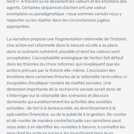
récit ». À travers lui se dessinent les valeurs et les émotions des
agents. Certaines séquences d’action ont une valeur
exemplaire ou paradigmatique ; nous sommes censés nous y
rapporter ou les répéter dans les circonstances jugées
appropriées.
La narration propose une fragmentation rationnelle de l’histoire.
Une action est rationnelle dans la mesure où elle a sa place
dans un scénario cohérent, possible et dont les valeurs sont
acceptables. L’acceptabilité axiologique de l’action fait défaut
dans les théories du choix rationnel, qui n’expliquent que les
actions prévues par la théorie elle-même. L’exclusion des
émotions dans certaines théories de la rationalité rend celles-ci
incapables d’expliquer nombre de réalités sociales. Une
dimension importante de la recherche sociale serait donc de
s’interroger sur la rationalité des scénarios et discours
dominants qui surdéterminent les activités des sociétés
actuelles : de l’art à la bureaucratie, du divertissement à la
spéculation financière, ou de la publicité à la gestion. Re-conter
et dé-conter de manière contrefactuelle ces narrations peut
nous aider à en identifier les variables à l’œuvre, à connaître les
sens dont les acteurs sociaux les investissent dans leurs