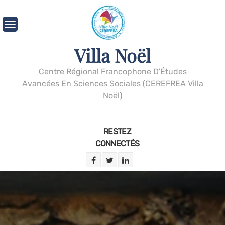
Villa Noël
Centre Régional Francophone D'Études
Avancées En Sciences Sociales (CEREFREA Villa
Noël)
RESTEZ
CONNECTÉS