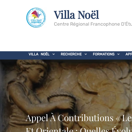
Villa Noël
Centre Régional Francophone D'Étu
VILLA NOËL
RECHERCHE
FORMATIONS
AP
Appel À Contributions « Le
Et Orientale : Quelles Évol