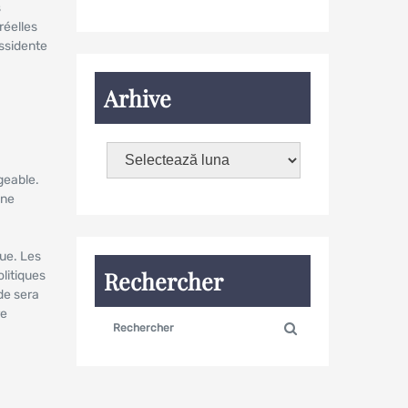
s
réelles
issidente
Arhive
geable.
une
que. Les
Rechercher
olitiques
de sera
re