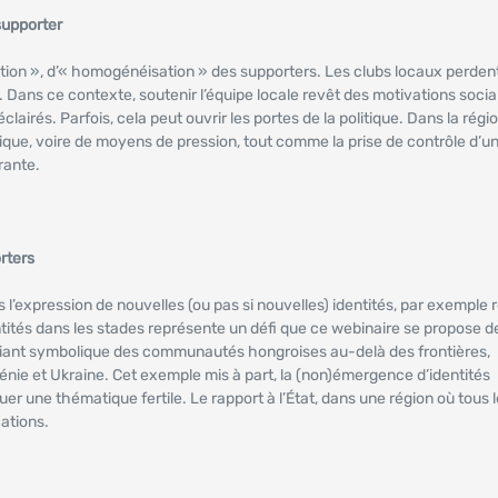
supporter
ation », d’« homogénéisation » des supporters. Les clubs locaux perden
Dans ce contexte, soutenir l’équipe locale revêt des motivations socia
éclairés. Parfois, cela peut ouvrir les portes de la politique. Dans la régio
ique, voire de moyens de pression, tout comme la prise de contrôle d’un
rante.
rters
l’expression de nouvelles (ou pas si nouvelles) identités, par exemple 
ités dans les stades représente un défi que ce webinaire se propose d
e liant symbolique des communautés hongroises au-delà des frontières,
énie et Ukraine. Cet exemple mis à part, la (non)émergence d’identités
uer une thématique fertile. Le rapport à l’État, dans une région où tous 
cations.