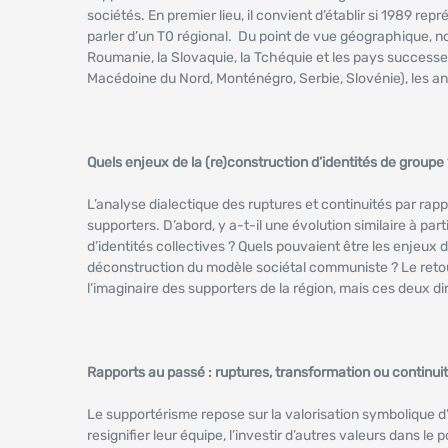
sociétés. En premier lieu, il convient d’établir si 1989 
parler d’un T0 régional. Du point de vue géographique, notre
Roumanie, la Slovaquie, la Tchéquie et les pays successe
Macédoine du Nord, Monténégro, Serbie, Slovénie), les anc
Quels enjeux de la (re)construction d’identités de groupe 
L’analyse dialectique des ruptures et continuités par rapp
supporters. D’abord, y a-t-il une évolution similaire à p
d’identités collectives ? Quels pouvaient être les enjeux
déconstruction du modèle sociétal communiste ? Le retour
l’imaginaire des supporters de la région, mais ces deux d
Rapports au passé : ruptures, transformation ou continuit
Le supportérisme repose sur la valorisation symbolique d’
resignifier leur équipe, l’investir d’autres valeurs dans