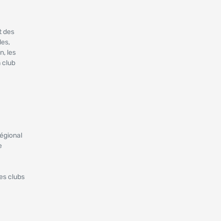
t des
les,
n, les
 club
régional
e
les clubs