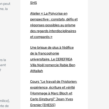
SHS
on peut
ne, la
Atelier « La Polycrise en
perspective : constats, défis et
réponses possibles au prisme
des regards interdisciplinaires
et comparés »
Une brique de plus à l’édifice
de la francophonie
universitaire. Le CEREFREA
s la
sent
Villa Noël remercie Rabie Ben
?
Atitallah
Cours “Le travail de l’historien:
expérience, écriture et vérité
(Hommage à Marc Bloch et
Carlo Ginzburg)” Jean-Yves
ilice),
Grenier (EHESS)
nte de