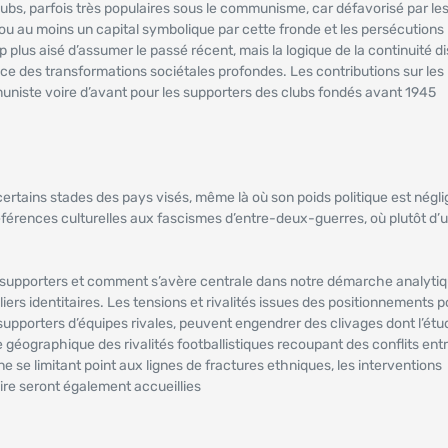
clubs, parfois très populaires sous le communisme, car défavorisé par le
ou au moins un capital symbolique par cette fronde et les persécutions 
p plus aisé d’assumer le passé récent, mais la logique de la continuité d
nce des transformations sociétales profondes. Les contributions sur les
uniste voire d’avant pour les supporters des clubs fondés avant 1945
ertains stades des pays visés, même là où son poids politique est négli
 références culturelles aux fascismes d’entre-deux-guerres, où plutôt d’
les supporters et comment s’avère centrale dans notre démarche analyti
liers identitaires. Les tensions et rivalités issues des positionnements p
upporters d’équipes rivales, peuvent engendrer des clivages dont l’étu
 géographique des rivalités footballistiques recoupant des conflits ent
ne se limitant point aux lignes de fractures ethniques, les interventions
aire seront également accueillies