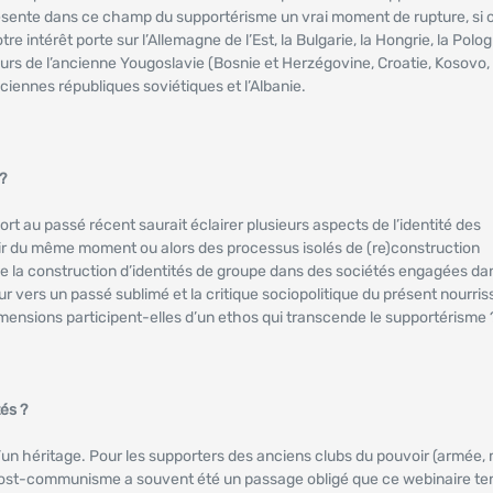
représente dans ce champ du supportérisme un vrai moment de rupture, si 
 intérêt porte sur l’Allemagne de l’Est, la Bulgarie, la Hongrie, la Polog
urs de l’ancienne Yougoslavie (Bosnie et Herzégovine, Croatie, Kosovo,
iennes républiques soviétiques et l’Albanie.
?
ort au passé récent saurait éclairer plusieurs aspects de l’identité des
artir du même moment ou alors des processus isolés de (re)construction
 de la construction d’identités de groupe dans des sociétés engagées dan
 vers un passé sublimé et la critique sociopolitique du présent nourris
imensions participent-elles d’un ethos qui transcende le supportérisme 
és ?
un héritage. Pour les supporters des anciens clubs du pouvoir (armée, m
 le post-communisme a souvent été un passage obligé que ce webinaire te