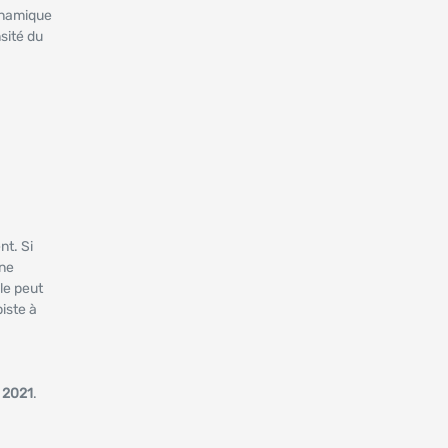
dynamique
nsité du
nt. Si
une
ôle peut
iste à
 2021
.