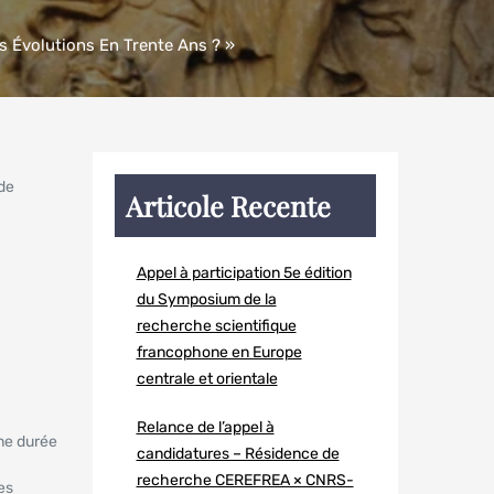
es Évolutions En Trente Ans ? »
 de
Articole Recente
Appel à participation 5e édition
du Symposium de la
recherche scientifique
francophone en Europe
centrale et orientale
Relance de l’appel à
ne durée
candidatures – Résidence de
recherche CEREFREA × CNRS-
es