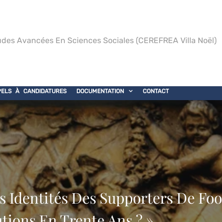
des Avancées En Sciences Sociales (CEREFREA Villa Noël)
PELS À CANDIDATURES
DOCUMENTATION
CONTACT
s Identités Des Supporters De Fo
utions En Trente Ans ? »